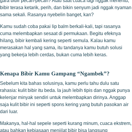
gara bibir pecah-pecah? Atau saat cuaca lagi nggak menentu,
bibir terasa ketarik, perih, dan bikin senyum jadi nggak nyaman
sama sekali. Rasanya nyebelin banget, kan?
Kamu sudah coba pakai lip balm berkali-kali, tapi rasanya
cuma melembapkan sesaat di permukaan. Begitu efeknya
hilang, bibir kembali kering seperti semula. Kalau kamu
merasakan hal yang sama, itu tandanya kamu butuh solusi
yang bekerja lebih cerdas, bukan cuma lebih keras.
Kenapa Bibir Kamu Gampang “Ngambek”?
Sebelum kita bahas solusinya, kamu perlu tahu dulu satu
rahasia: kulit bibir itu beda. Ia jauh lebih tipis dan nggak punya
kelenjar minyak sendiri untuk melembapkan dirinya. Anggap
saja kulit bibir ini seperti spons kering yang butuh pasokan air
dari luar.
Makanya, hal-hal sepele seperti kurang minum, cuaca ekstrem,
atau bahkan kebiasaan menjilat bibir bisa langsung