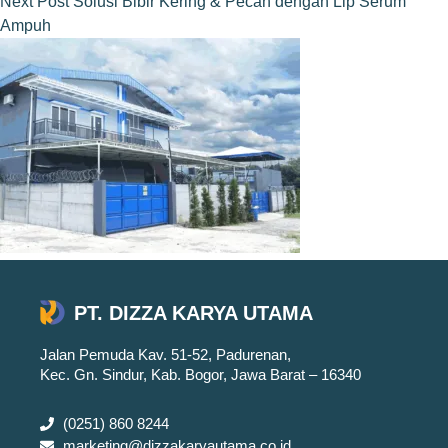
Next
Post
Solusi Bibir Kering & Pecah dengan Lip Serum
Ampuh
PT. DIZZA KARYA UTAMA
Jalan Pemuda Kav. 51-52, Padurenan,
Kec. Gn. Sindur, Kab. Bogor, Jawa Barat – 16340
(0251) 860 8244
marketing@dizzakaryautama.co.id