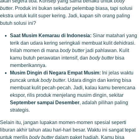
akan segera tiba. Konsep yang sama berlaku untuk
body
butter
. Produk ini bukan sekadar pelembap biasa, tapi solusi
ekstra untuk kulit super kering. Jadi, kapan sih orang paling
butuh solusi ini?
Saat Musim Kemarau di Indonesia:
Sinar matahari yang
terik dan udara kering seringkali membuat kulit dehidrasi.
Inilah momen di mana
body butter
jadi pahlawan. Kulit
kamu butuh perawatan intensif, dan
body butter
bisa
memberikannya.
Musim Dingin di Negara Empat Musim:
Ini jelas waktu
puncak untuk
body butter
. Udara dingin dan kering bisa
membuat kulit pecah-pecah. Jadi, kalau kamu berencana
ekspor, rilis produk menjelang musim dingin, sekitar
September sampai Desember
, adalah pilihan paling
strategis.
Selain itu, jangan lupakan momen-momen spesial seperti
liburan akhir tahun atau hari-hari besar. Waktu ini sangat tepat
untuk merilis
body butter
dalam paket hadiah. Kamu bisa