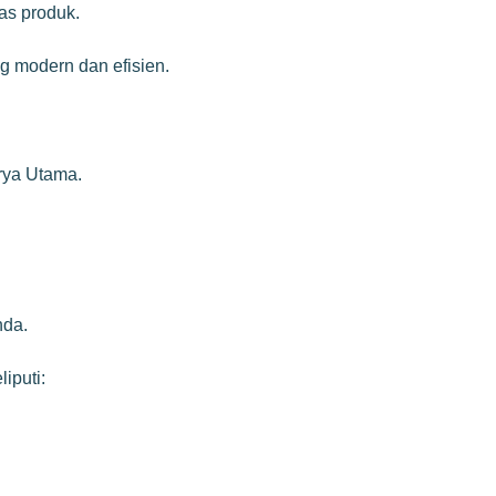
as produk.
g modern dan efisien.
arya Utama.
nda.
iputi: