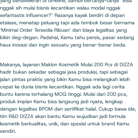
yang berseliweran di timeline, sambil bertanya-tanya “Bisa
nggak sih mulai bisnis kecantikan walau modal nggak
sefantastis influencer?” Rasanya kayak berdiri di depan
etalase, menatap peluang tapi ada tembok besar bernama
‘Minimal Order Tersedia Ribuan’ dan biaya legalitas yang
bikin deg-degan. Padahal, Kamu tahu persis, pasar sedang
haus inovasi dan ingin sesuatu yang benar-benar beda.
Makanya, layanan Maklon Kosmetik Mulai 200 Pcs di DIZZA
hadir bukan sekadar sebagai jasa produksi, tapi sebagai
jalan pintas praktis yang bikin Kamu bisa melangkah lebih
cepat ke dunia bisnis kecantikan. Nggak ada lagi cerita
buntu karena terhalang MOQ tinggi. Mulai dari 200 pcs,
produk impian Kamu bisa langsung jadi nyata, lengkap
dengan legalitas BPOM dan sertifikat halal. Cukup bawa ide,
tim R&D DIZZA akan bantu Kamu wujudkan jadi formula
kosmetik berkualitas, unik, dan spesial untuk brand Kamu
sendiri.