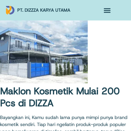
PT. DIZZZA KARYA UTAMA
TENTANG KAMI
ALUR MAKLON
PRODUK MAKLON
Maklon Kosmetik Mulai 200
Pcs di DIZZA
Bayangkan ini, Kamu sudah lama punya mimpi punya brand
kosmetik sendiri. Tiap hari ngeliatin produk-produk populer