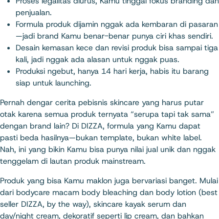
Proses legalitas diurus, Kamu tinggal fokus branding dan
penjualan.
Formula produk dijamin nggak ada kembaran di pasaran
—jadi brand Kamu benar-benar punya ciri khas sendiri.
Desain kemasan kece dan revisi produk bisa sampai tiga
kali, jadi nggak ada alasan untuk nggak puas.
Produksi ngebut, hanya 14 hari kerja, habis itu barang
siap untuk launching.
Pernah dengar cerita pebisnis skincare yang harus putar
otak karena semua produk ternyata “serupa tapi tak sama”
dengan brand lain? Di DIZZA, formula yang Kamu dapat
pasti beda hasilnya—bukan template, bukan white label.
Nah, ini yang bikin Kamu bisa punya nilai jual unik dan nggak
tenggelam di lautan produk mainstream.
Produk yang bisa Kamu maklon juga bervariasi banget. Mulai
dari bodycare macam body bleaching dan body lotion (best
seller DIZZA, by the way), skincare kayak serum dan
day/night cream, dekoratif seperti lip cream, dan bahkan