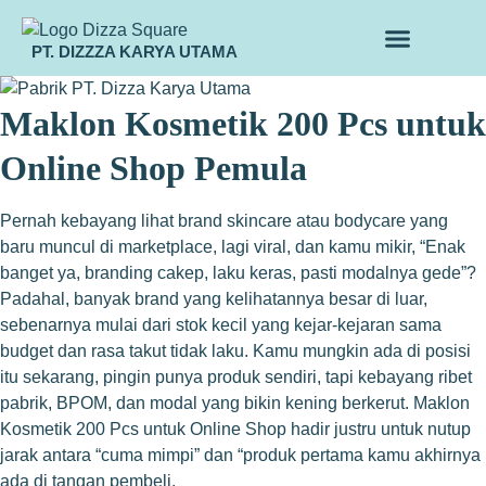
PT. DIZZZA KARYA UTAMA
TENTANG KAMI
ALUR MAKLON
PRODUK MAKLON
Maklon Kosmetik 200 Pcs untuk
Online Shop Pemula
Pernah kebayang lihat brand skincare atau bodycare yang
baru muncul di marketplace, lagi viral, dan kamu mikir, “Enak
banget ya, branding cakep, laku keras, pasti modalnya gede”?
Padahal, banyak brand yang kelihatannya besar di luar,
sebenarnya mulai dari stok kecil yang kejar-kejaran sama
budget dan rasa takut tidak laku. Kamu mungkin ada di posisi
itu sekarang, pingin punya produk sendiri, tapi kebayang ribet
pabrik, BPOM, dan modal yang bikin kening berkerut. Maklon
Kosmetik 200 Pcs untuk Online Shop hadir justru untuk nutup
jarak antara “cuma mimpi” dan “produk pertama kamu akhirnya
ada di tangan pembeli.