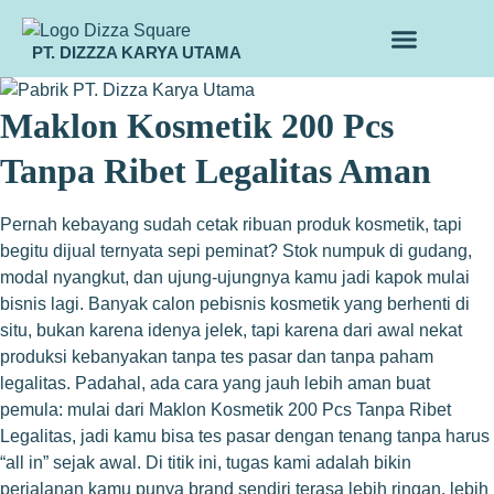
PT. DIZZZA KARYA UTAMA
TENTANG KAMI
ALUR MAKLON
PRODUK MAKLON
Maklon Kosmetik 200 Pcs
Tanpa Ribet Legalitas Aman
Pernah kebayang sudah cetak ribuan produk kosmetik, tapi
begitu dijual ternyata sepi peminat? Stok numpuk di gudang,
modal nyangkut, dan ujung-ujungnya kamu jadi kapok mulai
bisnis lagi. Banyak calon pebisnis kosmetik yang berhenti di
situ, bukan karena idenya jelek, tapi karena dari awal nekat
produksi kebanyakan tanpa tes pasar dan tanpa paham
legalitas. Padahal, ada cara yang jauh lebih aman buat
pemula: mulai dari Maklon Kosmetik 200 Pcs Tanpa Ribet
Legalitas, jadi kamu bisa tes pasar dengan tenang tanpa harus
“all in” sejak awal. Di titik ini, tugas kami adalah bikin
perjalanan kamu punya brand sendiri terasa lebih ringan, lebih