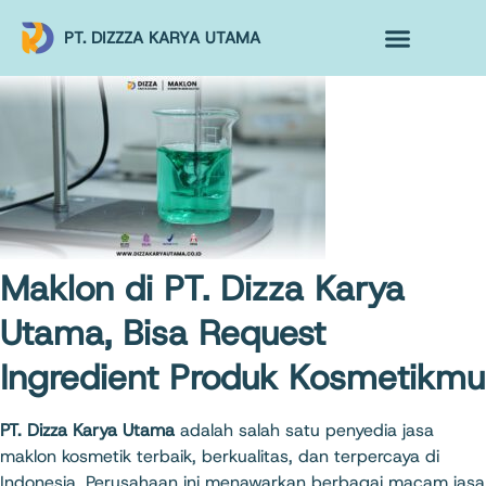
PT. DIZZZA KARYA UTAMA
TENTANG KAMI
ALUR MAKLON
PRODUK MAKLON
Maklon di PT. Dizza Karya
Utama, Bisa Request
Ingredient Produk Kosmetikmu
PT. Dizza Karya Utama
adalah salah satu penyedia jasa
maklon kosmetik terbaik, berkualitas, dan terpercaya di
Indonesia. Perusahaan ini menawarkan berbagai macam jasa