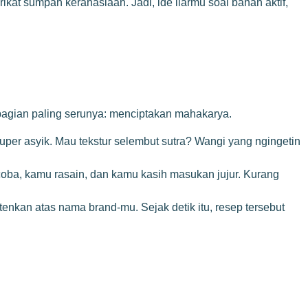
t sumpah kerahasiaan. Jadi, ide liarmu soal bahan aktif,
bagian paling serunya: menciptakan mahakarya.
er asyik. Mau tekstur selembut sutra? Wangi yang ngingetin
ba, kamu rasain, dan kamu kasih masukan jujur. Kurang
tenkan atas nama brand-mu. Sejak detik itu, resep tersebut