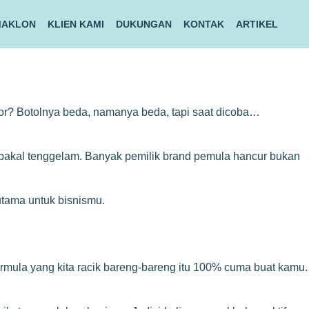
MAKLON
KLIEN KAMI
DUKUNGAN
KONTAK
ARTIKEL
itor? Botolnya beda, namanya beda, tapi saat dicoba…
u bakal tenggelam. Banyak pemilik brand pemula hancur bukan
 utama untuk bisnismu.
ormula yang kita racik bareng-bareng itu 100% cuma buat kamu.