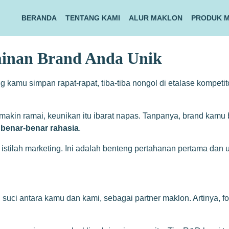
BERANDA
TENTANG KAMI
ALUR MAKLON
PRODUK 
minan Brand Anda Unik
g kamu simpan rapat-rapat, tiba-tiba nongol di etalase kompet
g makin ramai, keunikan itu ibarat napas. Tanpanya, brand kam
 benar-benar rahasia
.
r istilah marketing. Ini adalah benteng pertahanan pertama dan
suci antara kamu dan kami, sebagai partner maklon. Artinya, f