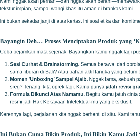
Kami nggak akan pernah—dan nggak akan berani—menawarkan res
tekstur impian, sampai wangi khas itu aman di brankas kami.
Ini bukan sekadar janji di atas kertas. Ini soal etika dan komi
Bayangin Deh… Proses Menciptakan Produk yang ‘
Coba pejamkan mata sejenak. Bayangkan kamu nggak lagi pusin
Sesi Curhat & Brainstorming.
Semua berawal dari obrola
sama liburan di Bali? Atau bahan aktif langka yang belum
Momen ‘Unboxing’ Sampel Ajaib.
Nggak lama, sebuah pa
sreg? Tenang, kita oprek lagi. Kamu punya
jatah revisi gr
Formula Dikunci Atas Namamu.
Begitu kamu jatuh cinta 
resmi jadi Hak Kekayaan Intelektual-mu yang eksklusif.
Kerennya lagi, perjalanan kita nggak berhenti di situ. Kami tah
Ini Bukan Cuma Bikin Produk, Ini Bikin Kamu Jadi 