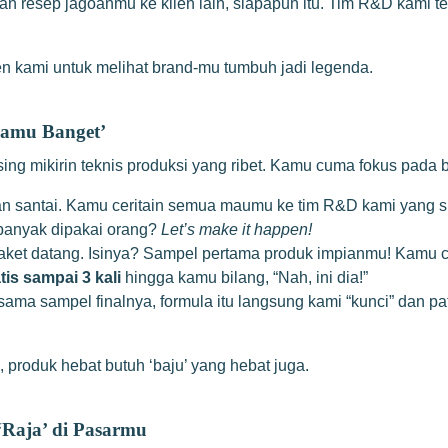
ep jagoanmu ke klien lain, siapapun itu. Tim R&D kami terika
tmen kami untuk melihat brand-mu tumbuh jadi legenda.
Kamu Banget’
g mikirin teknis produksi yang ribet. Kamu cuma fokus pada 
n santai. Kamu ceritain semua maumu ke tim R&D kami yang sup
 banyak dipakai orang?
Let’s make it happen!
ket datang. Isinya? Sampel pertama produk impianmu! Kamu co
atis sampai 3 kali
hingga kamu bilang, “Nah, ini dia!”
sama sampel finalnya, formula itu langsung kami “kunci” dan pa
u, produk hebat butuh ‘baju’ yang hebat juga.
‘Raja’ di Pasarmu