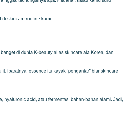
ena nggak tau fungsinya apa. Padahal, kalau kamu tahu
 di skincare routine kamu.
r banget di dunia K-beauty alias skincare ala Korea, dan
it. Ibaratnya, essence itu kayak “pengantar” biar skincare
, hyaluronic acid, atau fermentasi bahan-bahan alami. Jadi,