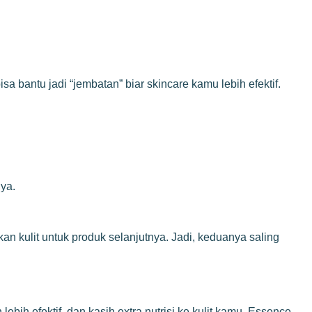
a bantu jadi “jembatan” biar skincare kamu lebih efektif.
 ya.
an kulit untuk produk selanjutnya. Jadi, keduanya saling
bih efektif, dan kasih extra nutrisi ke kulit kamu. Essence