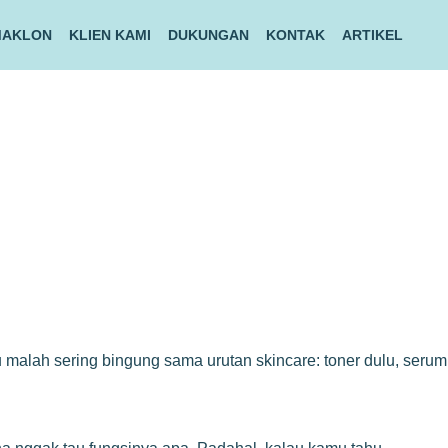
MAKLON
KLIEN KAMI
DUKUNGAN
KONTAK
ARTIKEL
u malah sering bingung sama urutan skincare: toner dulu, serum