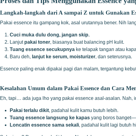
Proses dan Tips Menggunakan Essence ya
Langkah-langkah dari A sampai Z untuk Gunakan Es
Pakai essence itu gampang kok, asal urutannya bener. Nih la
Cuci muka dulu dong, jangan skip.
Lanjut
pakai toner
, biasanya buat balancing pH kulit.
Tuang essence secukupnya
ke telapak tangan atau kapa
Baru deh,
lanjut ke serum, moisturizer
, dan seterusnya.
Essence paling enak dipakai pagi dan malam, tergantung kebutuh
Kesalahan Umum dalam Pakai Essence dan Cara Me
Eh, tapi… ada juga lho yang pakai essence asal-asalan. Nah, 
Pakai terlalu dikit
, padahal kulit kamu butuh lebih.
Tuang essence langsung ke kapas
yang boros banget—
Loncatin essence sama sekali
, padahal kulit lagi butuh h