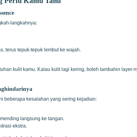
ng Perlu Kamu Tahu
sence
ngkah-langkahnya:
s, terus tepuk-tepuk lembut ke wajah.
an kulit kamu. Kalau kulit lagi kering, boleh tambahin layer-n
nghindarinya
ini beberapa kesalahan yang sering kejadian:
mending langsung ke tangan.
idrasi ekstra.