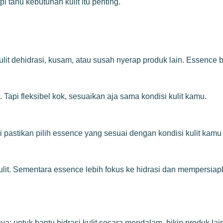
i tahu kebutuhan kulit itu penting.
t dehidrasi, kusam, atau susah nyerap produk lain. Essence bis
Tapi fleksibel kok, sesuaikan aja sama kondisi kulit kamu.
 pastikan pilih essence yang sesuai dengan kondisi kulit kamu
ulit. Sementara essence lebih fokus ke hidrasi dan mempersiapk
untuk bantu hidrasi kulit secara mendalam, bikin produk lain le