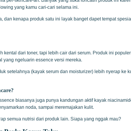
nia per-skincare-an. Banyak yang suka loncatin produk ini kar
glowing yang kamu cari-cari selama ini.
a, dan kenapa produk satu ini layak banget dapet tempat spesial
kental dari toner, tapi lebih cair dari serum. Produk ini popule
l yang ngeluarin essence versi mereka.
uk setelahnya (kayak serum dan moisturizer) lebih nyerap ke kul
ncare?
 essence biasanya juga punya kandungan aktif kayak niacinamide
enyamarkan noda, sampai meremajakan kulit.
ap semua nutrisi dari produk lain. Siapa yang nggak mau?