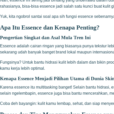
Nah, essence ini sering jadi bintang yang underrated dalam du
rahasianya, bisa-bisa essence jadi salah satu kunci buat kulit 
Yuk, kita ngobrol santai soal apa sih fungsi essence sebenarny
Apa Itu Essence dan Kenapa Penting?
Pengertian Singkat dan Asal Mula Tren Ini
Essence adalah cairan ringan yang biasanya punya tekstur lebih 
sekarang udah banyak banget brand lokal maupun internasiona
Fungsinya? Untuk bantu hidrasi kulit lebih dalam dan bikin prod
kamu kerja lebih optimal.
Kenapa Essence Menjadi Pilihan Utama di Dunia Ski
Karena essence itu multitasking banget! Selain bantu hidrasi,
selain ngelembapin, essence juga bisa bantu mencerahkan, m
Coba deh bayangin: kulit kamu lembap, sehat, dan siap menyer