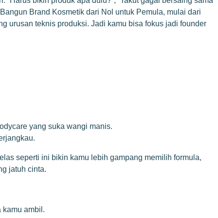
i: “Harus bikin produk apa dulu?”, “Takut gagal bersaing sama
ra Bangun Brand Kosmetik dari Nol untuk Pemula, mulai dari
 urusan teknis produksi. Jadi kamu bisa fokus jadi founder
 bodycare yang suka wangi manis.
terjangkau.
las seperti ini bikin kamu lebih gampang memilih formula,
 jatuh cinta.
a kamu ambil.