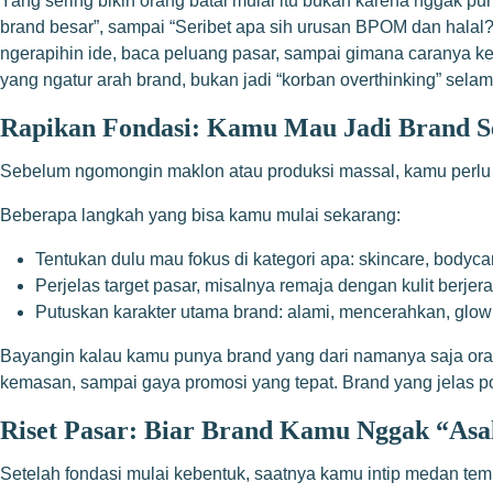
Yang sering bikin orang batal mulai itu bukan karena nggak pun
brand besar”, sampai “Seribet apa sih urusan BPOM dan halal?”
ngerapihin ide, baca peluang pasar, sampai gimana caranya ke
yang ngatur arah brand, bukan jadi “korban overthinking” sela
Rapikan Fondasi: Kamu Mau Jadi Brand S
Sebelum ngomongin maklon atau produksi massal, kamu perlu ke
Beberapa langkah yang bisa kamu mulai sekarang:
Tentukan dulu mau fokus di kategori apa: skincare, bodycare
Perjelas target pasar, misalnya remaja dengan kulit berje
Putuskan karakter utama brand: alami, mencerahkan, glowing
Bayangin kalau kamu punya brand yang dari namanya saja orang
kemasan, sampai gaya promosi yang tepat. Brand yang jelas pos
Riset Pasar: Biar Brand Kamu Nggak “Asa
Setelah fondasi mulai kebentuk, saatnya kamu intip medan temp