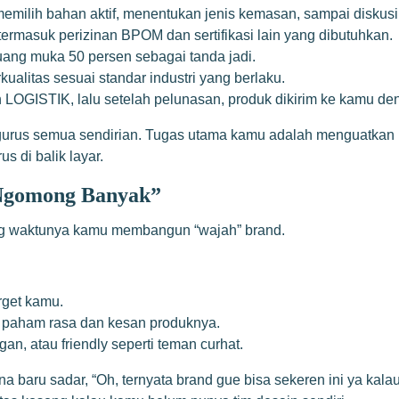
lih bahan aktif, menentukan jenis kemasan, sampai diskusi 
uk perizinan BPOM dan sertifikasi lain yang dibutuhkan.
ang muka 50 persen sebagai tanda jadi.
itas sesuai standar industri yang berlaku.
OGISTIK, lalu setelah pelunasan, produk dikirim ke kamu d
engurus semua sendirian. Tugas utama kamu adalah menguatkan 
s di balik layar.
“Ngomong Banyak”
ng waktunya kamu membangun “wajah” brand.
rget kamu.
g paham rasa dan kesan produknya.
n, atau friendly seperti teman curhat.
rena baru sadar, “Oh, ternyata brand gue bisa sekeren ini ya k