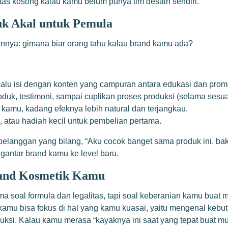
rtas kosong kalau kamu belum punya tim desain sendiri.
uk Akal untuk Pemula
nnya: gimana biar orang tahu kalau brand kamu ada?
lalu isi dengan konten yang campuran antara edukasi dan promo
roduk, testimoni, sampai cuplikan proses produksi (selama sesua
 kamu, kadang efeknya lebih natural dan terjangkau.
, atau hadiah kecil untuk pembelian pertama.
langgan yang bilang, “Aku cocok banget sama produk ini, bakal 
gantar brand kamu ke level baru.
rand Kosmetik Kamu
 soal formula dan legalitas, tapi soal keberanian kamu buat
kamu bisa fokus di hal yang kamu kuasai, yaitu mengenal ke
uksi. Kalau kamu merasa “kayaknya ini saat yang tepat buat m