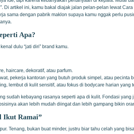
ya ide, tapi karena kebanyakan pertanyaan di kepala. Mulai dar
. Di artikel ini, kamu bakal diajak jalan pelan-pelan lewat Ca
rja sama dengan pabrik maklon supaya kamu nggak perlu pusing
manya.
eperti Apa?
nal dulu “jati diri” brand kamu.
, haircare, dekoratif, atau parfum.
rawat, pekerja kantoran yang butuh produk simpel, atau pecinta
, lembut di kulit sensitif, atau fokus di bodycare harian yang 
 sudah kebayang rasanya seperti apa di kulit. Fondasi yang je
isinya akan lebih mudah diingat dan lebih gampang bikin orang
l Ikut Ramai”
ur. Tenang, bukan buat minder, justru biar tahu celah yang bis