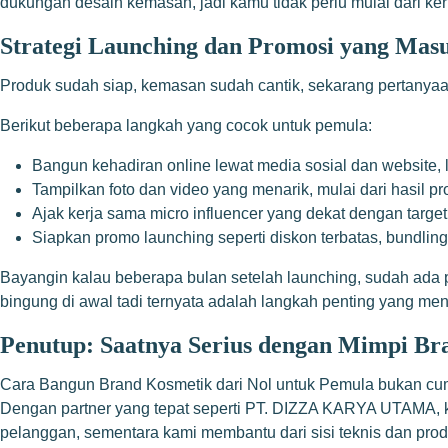
dukungan desain kemasan, jadi kamu tidak perlu mulai dari ke
Strategi Launching dan Promosi yang Mas
Produk sudah siap, kemasan sudah cantik, sekarang pertanyaa
Berikut beberapa langkah yang cocok untuk pemula:
Bangun kehadiran online lewat media sosial dan website, 
Tampilkan foto dan video yang menarik, mulai dari hasil p
Ajak kerja sama micro influencer yang dekat dengan target
Siapkan promo launching seperti diskon terbatas, bundling
Bayangin kalau beberapa bulan setelah launching, sudah ada pe
bingung di awal tadi ternyata adalah langkah penting yang men
Penutup: Saatnya Serius dengan Mimpi B
Cara Bangun Brand Kosmetik dari Nol untuk Pemula bukan cuma
Dengan partner yang tepat seperti PT. DIZZA KARYA UTAMA, 
pelanggan, sementara kami membantu dari sisi teknis dan prod