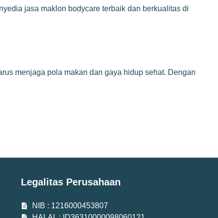
edia jasa maklon bodycare terbaik dan berkualitas di
a harus menjaga pola makan dan gaya hidup sehat. Dengan
Legalitas Perusahaan
NIB : 1216000453807
HALAL : ID36310000098060121