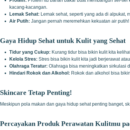
Protein:
Protein itu bahan bakar buat membangun sel-sel k
kacang-kacangan.
Lemak Sehat:
Lemak sehat, seperti yang ada di alpukat, mi
Air Putih:
Jangan pernah meremehkan kekuatan air putih! Ku
Gaya Hidup Sehat untuk Kulit yang Sehat
Tidur yang Cukup:
Kurang tidur bisa bikin kulit kita kel
Kelola Stres:
Stres bisa bikin kulit kita jadi berjerawat a
Olahraga Teratur:
Olahraga bisa meningkatkan sirkulasi da
Hindari Rokok dan Alkohol:
Rokok dan alkohol bisa bikin 
Skincare Tetap Penting!
Meskipun pola makan dan gaya hidup sehat penting banget, skin
Percayakan Produk
Perawatan Kulitmu pa