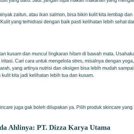
ulit yang baru. Jadi, jangan lupa makan makanan yang mengandun
nyak zaitun, atau ikan salmon, bisa bikin kulit kita lembap dan
lit yang terhidrasi dengan baik pasti kelihatan lebih sehat da
ihatan kusam dan muncul lingkaran hitam di bawah mata. Usahaka
tau iritasi. Cari cara untuk mengelola stres, misalnya dengan yo
rah, yang artinya nutrisi dan oksigen bisa lebih mudah sampai k
kulit kita jadi kelihatan lebih tua dan kusam.
care juga gak boleh dilupakan ya. Pilih produk skincare yang 
da Ahlinya: PT. Dizza Karya Utama