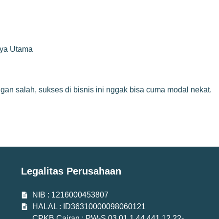
rya Utama
gan salah, sukses di bisnis ini nggak bisa cuma modal nekat.
Legalitas Perusahaan
NIB : 1216000453807
HALAL : ID36310000098060121
CPKB Cairan : PW-S.03.01.1.44.441.12.22-