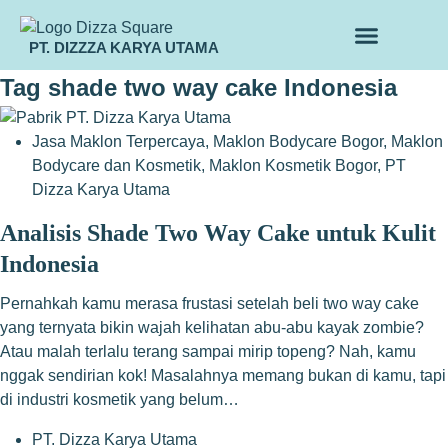
PT. DIZZZA KARYA UTAMA
TENTANG KAMI
ALUR MAKLON
PRODUK MAKLON
Tag
shade two way cake Indonesia
Jasa Maklon Terpercaya
,
Maklon Bodycare Bogor
,
Maklon
Bodycare dan Kosmetik
,
Maklon Kosmetik Bogor
,
PT
Dizza Karya Utama
Analisis Shade Two Way Cake untuk Kulit
Indonesia
Pernahkah kamu merasa frustasi setelah beli two way cake
yang ternyata bikin wajah kelihatan abu-abu kayak zombie?
Atau malah terlalu terang sampai mirip topeng? Nah, kamu
nggak sendirian kok! Masalahnya memang bukan di kamu, tapi
di industri kosmetik yang belum…
PT. Dizza Karya Utama