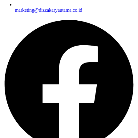
marketing@dizzakaryautama.co.id