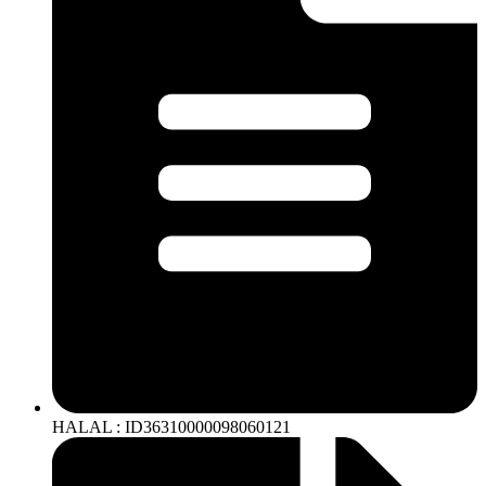
HALAL : ID36310000098060121