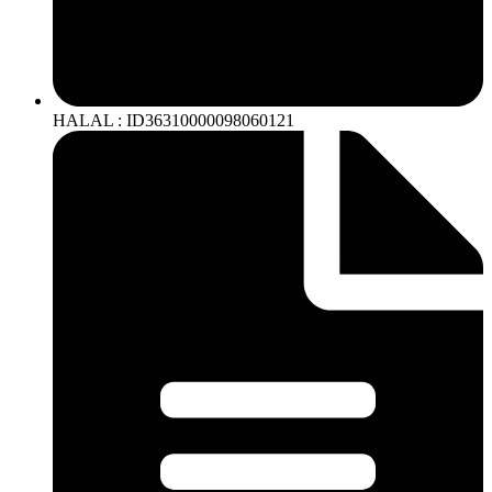
HALAL : ID36310000098060121