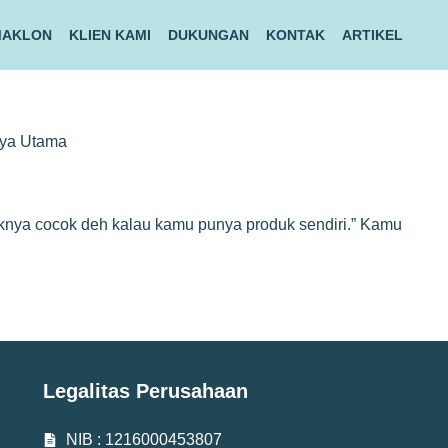
MAKLON
KLIEN KAMI
DUKUNGAN
KONTAK
ARTIKEL
rya Utama
yaknya cocok deh kalau kamu punya produk sendiri.” Kamu
Legalitas Perusahaan
NIB : 1216000453807