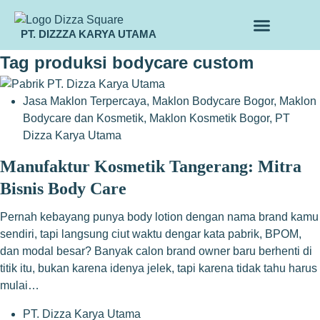
PT. DIZZZA KARYA UTAMA
TENTANG KAMI
ALUR MAKLON
PRODUK MAKLON
Tag
produksi bodycare custom
Jasa Maklon Terpercaya
,
Maklon Bodycare Bogor
,
Maklon
Bodycare dan Kosmetik
,
Maklon Kosmetik Bogor
,
PT
Dizza Karya Utama
Manufaktur Kosmetik Tangerang: Mitra
Bisnis Body Care
Pernah kebayang punya body lotion dengan nama brand kamu
sendiri, tapi langsung ciut waktu dengar kata pabrik, BPOM,
dan modal besar? Banyak calon brand owner baru berhenti di
titik itu, bukan karena idenya jelek, tapi karena tidak tahu harus
mulai…
PT. Dizza Karya Utama