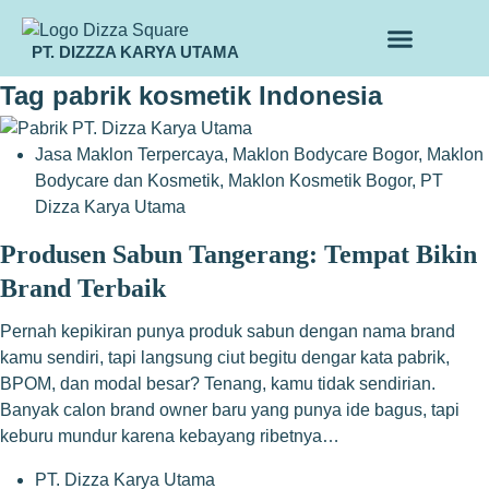
PT. DIZZZA KARYA UTAMA
TENTANG KAMI
ALUR MAKLON
PRODUK MAKLON
Tag
pabrik kosmetik Indonesia
Jasa Maklon Terpercaya
,
Maklon Bodycare Bogor
,
Maklon
Bodycare dan Kosmetik
,
Maklon Kosmetik Bogor
,
PT
Dizza Karya Utama
Produsen Sabun Tangerang: Tempat Bikin
Brand Terbaik
Pernah kepikiran punya produk sabun dengan nama brand
kamu sendiri, tapi langsung ciut begitu dengar kata pabrik,
BPOM, dan modal besar? Tenang, kamu tidak sendirian.
Banyak calon brand owner baru yang punya ide bagus, tapi
keburu mundur karena kebayang ribetnya…
PT. Dizza Karya Utama