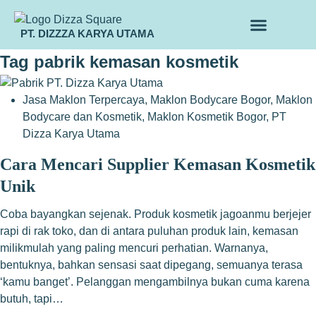
PT. DIZZZA KARYA UTAMA
TENTANG KAMI
ALUR MAKLON
PRODUK MAKLON
Tag
pabrik kemasan kosmetik
Jasa Maklon Terpercaya
,
Maklon Bodycare Bogor
,
Maklon
Bodycare dan Kosmetik
,
Maklon Kosmetik Bogor
,
PT
Dizza Karya Utama
Cara Mencari Supplier Kemasan Kosmetik
Unik
Coba bayangkan sejenak. Produk kosmetik jagoanmu berjejer
rapi di rak toko, dan di antara puluhan produk lain, kemasan
milikmulah yang paling mencuri perhatian. Warnanya,
bentuknya, bahkan sensasi saat dipegang, semuanya terasa
‘kamu banget’. Pelanggan mengambilnya bukan cuma karena
butuh, tapi…