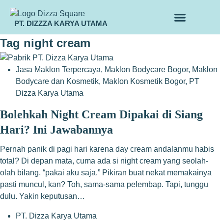
PT. DIZZZA KARYA UTAMA
TENTANG KAMI
ALUR MAKLON
PRODUK MAKLON
Tag
night cream
Jasa Maklon Terpercaya
,
Maklon Bodycare Bogor
,
Maklon
Bodycare dan Kosmetik
,
Maklon Kosmetik Bogor
,
PT
Dizza Karya Utama
Bolehkah Night Cream Dipakai di Siang
Hari? Ini Jawabannya
Pernah panik di pagi hari karena day cream andalanmu habis
total? Di depan mata, cuma ada si night cream yang seolah-
olah bilang, “pakai aku saja.” Pikiran buat nekat memakainya
pasti muncul, kan? Toh, sama-sama pelembap. Tapi, tunggu
dulu. Yakin keputusan…
PT. Dizza Karya Utama