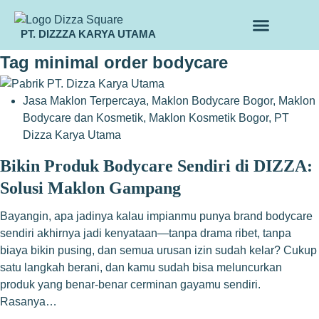
PT. DIZZZA KARYA UTAMA
TENTANG KAMI
ALUR MAKLON
PRODUK MAKLON
Tag
minimal order bodycare
Jasa Maklon Terpercaya
,
Maklon Bodycare Bogor
,
Maklon
Bodycare dan Kosmetik
,
Maklon Kosmetik Bogor
,
PT
Dizza Karya Utama
Bikin Produk Bodycare Sendiri di DIZZA:
Solusi Maklon Gampang
Bayangin, apa jadinya kalau impianmu punya brand bodycare
sendiri akhirnya jadi kenyataan—tanpa drama ribet, tanpa
biaya bikin pusing, dan semua urusan izin sudah kelar? Cukup
satu langkah berani, dan kamu sudah bisa meluncurkan
produk yang benar-benar cerminan gayamu sendiri.
Rasanya…