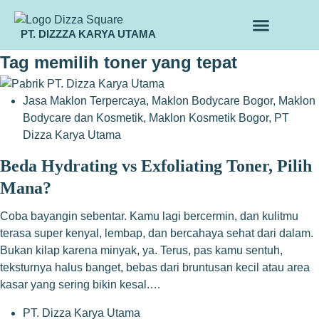
PT. DIZZZA KARYA UTAMA
TENTANG KAMI
ALUR MAKLON
PRODUK MAKLON
Tag
memilih toner yang tepat
Jasa Maklon Terpercaya
,
Maklon Bodycare Bogor
,
Maklon
Bodycare dan Kosmetik
,
Maklon Kosmetik Bogor
,
PT
Dizza Karya Utama
Beda Hydrating vs Exfoliating Toner, Pilih
Mana?
Coba bayangin sebentar. Kamu lagi bercermin, dan kulitmu
terasa super kenyal, lembap, dan bercahaya sehat dari dalam.
Bukan kilap karena minyak, ya. Terus, pas kamu sentuh,
teksturnya halus banget, bebas dari bruntusan kecil atau area
kasar yang sering bikin kesal.…
PT. Dizza Karya Utama