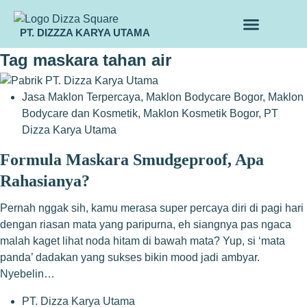
PT. DIZZZA KARYA UTAMA
TENTANG KAMI
ALUR MAKLON
PRODUK MAKLON
Tag
maskara tahan air
Jasa Maklon Terpercaya
,
Maklon Bodycare Bogor
,
Maklon
Bodycare dan Kosmetik
,
Maklon Kosmetik Bogor
,
PT
Dizza Karya Utama
Formula Maskara Smudgeproof, Apa
Rahasianya?
Pernah nggak sih, kamu merasa super percaya diri di pagi hari
dengan riasan mata yang paripurna, eh siangnya pas ngaca
malah kaget lihat noda hitam di bawah mata? Yup, si ‘mata
panda’ dadakan yang sukses bikin mood jadi ambyar.
Nyebelin…
PT. Dizza Karya Utama