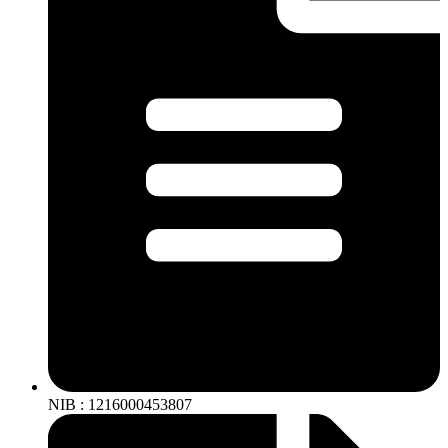
NIB : 1216000453807