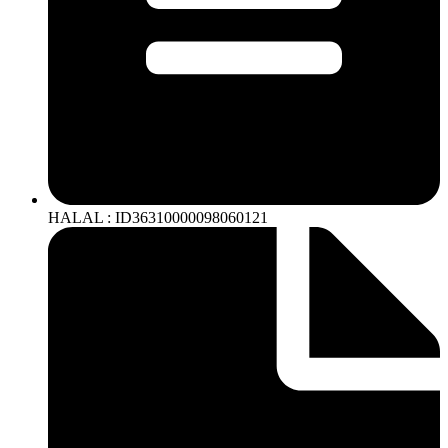
HALAL : ID36310000098060121