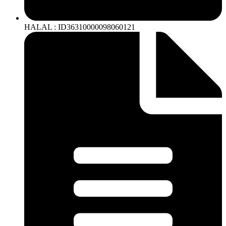
HALAL : ID36310000098060121