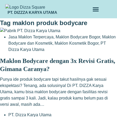
PT. DIZZZA KARYA UTAMA
TENTANG KAMI
ALUR MAKLON
PRODUK MAKLON
Tag
maklon produk bodycare
Jasa Maklon Terpercaya
,
Maklon Bodycare Bogor
,
Maklon
Bodycare dan Kosmetik
,
Maklon Kosmetik Bogor
,
PT
Dizza Karya Utama
Maklon Bodycare dengan 3x Revisi Gratis,
Gimana Caranya?
Punya ide produk bodycare tapi takut hasilnya gak sesuai
ekspektasi? Tenang, ada solusinya! Di PT. DIZZA Karya
Utama, kamu bisa maklon bodycare dengan fasilitas revisi
gratis sampai 3 kali. Jadi, kalau produk kamu belum pas di
versi awal, masih ada…
PT. Dizza Karya Utama