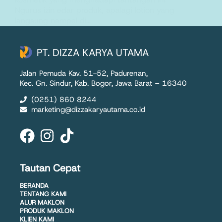
Ngurus izin edar produk, apalagi lotion yang
langsung nempel di…
PT. Dizza Karya Utama
29 June 2025
PT. DIZZA KARYA UTAMA
Jalan Pemuda Kav. 51-52, Padurenan,
Kec. Gn. Sindur, Kab. Bogor, Jawa Barat – 16340
(0251) 860 8244
marketing@dizzakaryautama.co.id
Tautan Cepat
BERANDA
TENTANG KAMI
ALUR MAKLON
PRODUK MAKLON
KLIEN KAMI