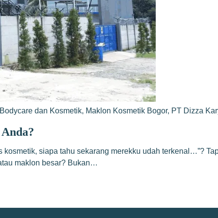
Bodycare dan Kosmetik
,
Maklon Kosmetik Bogor
,
PT Dizza Ka
k Anda?
nis kosmetik, siapa tahu sekarang merekku udah terkenal…”? Ta
l atau maklon besar? Bukan…