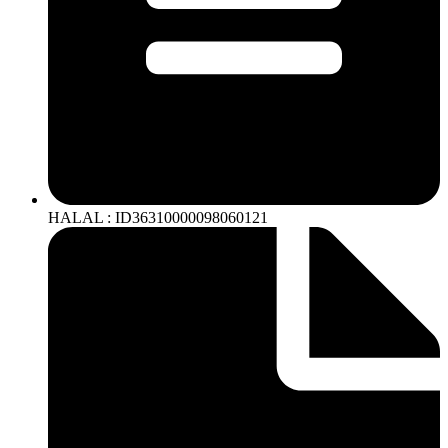
HALAL : ID36310000098060121