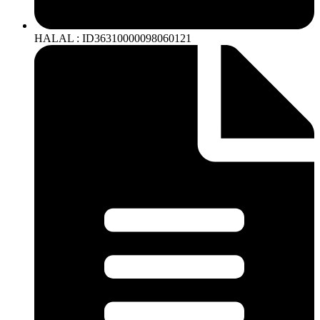
HALAL : ID36310000098060121