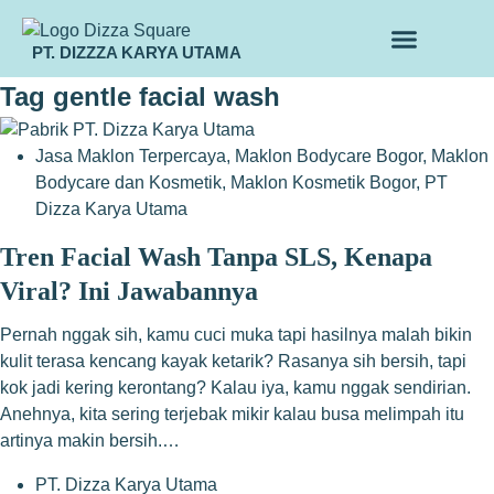
PT. DIZZZA KARYA UTAMA
TENTANG KAMI
ALUR MAKLON
PRODUK MAKLON
Tag
gentle facial wash
Jasa Maklon Terpercaya
,
Maklon Bodycare Bogor
,
Maklon
Bodycare dan Kosmetik
,
Maklon Kosmetik Bogor
,
PT
Dizza Karya Utama
Tren Facial Wash Tanpa SLS, Kenapa
Viral? Ini Jawabannya
Pernah nggak sih, kamu cuci muka tapi hasilnya malah bikin
kulit terasa kencang kayak ketarik? Rasanya sih bersih, tapi
kok jadi kering kerontang? Kalau iya, kamu nggak sendirian.
Anehnya, kita sering terjebak mikir kalau busa melimpah itu
artinya makin bersih.…
PT. Dizza Karya Utama