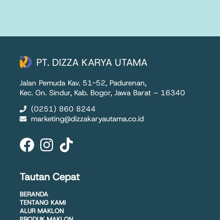
bayangan indah tadi seolah menabrak
tembok birokrasi yang tinggi dan rumit.…
PT. Dizza Karya Utama
1 August 2025
PT. DIZZA KARYA UTAMA
Jalan Pemuda Kav. 51-52, Padurenan,
Kec. Gn. Sindur, Kab. Bogor, Jawa Barat – 16340
(0251) 860 8244
marketing@dizzakaryautama.co.id
Tautan Cepat
BERANDA
TENTANG KAMI
ALUR MAKLON
PRODUK MAKLON