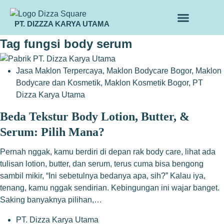
PT. DIZZZA KARYA UTAMA
TENTANG KAMI
ALUR MAKLON
PRODUK MAKLON
Tag
fungsi body serum
Jasa Maklon Terpercaya
,
Maklon Bodycare Bogor
,
Maklon
Bodycare dan Kosmetik
,
Maklon Kosmetik Bogor
,
PT
Dizza Karya Utama
Beda Tekstur Body Lotion, Butter, &
Serum: Pilih Mana?
Pernah nggak, kamu berdiri di depan rak body care, lihat ada
tulisan lotion, butter, dan serum, terus cuma bisa bengong
sambil mikir, “Ini sebetulnya bedanya apa, sih?” Kalau iya,
tenang, kamu nggak sendirian. Kebingungan ini wajar banget.
Saking banyaknya pilihan,…
PT. Dizza Karya Utama