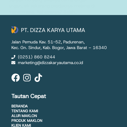
angan, eh sekarang produknya mejeng di
mana-mana. Rahasianya? Salah…
PT. Dizza Karya Utama
30 May 2025
PT. DIZZA KARYA UTAMA
Jalan Pemuda Kav. 51-52, Padurenan,
Kec. Gn. Sindur, Kab. Bogor, Jawa Barat – 16340
(0251) 860 8244
marketing@dizzakaryautama.co.id
Tautan Cepat
BERANDA
TENTANG KAMI
ALUR MAKLON
PRODUK MAKLON
KLIEN KAMI