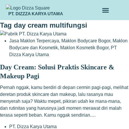
PT. DIZZZA KARYA UTAMA
TENTANG KAMI
ALUR MAKLON
PRODUK MAKLON
Tag
day cream multifungsi
Jasa Maklon Terpercaya
,
Maklon Bodycare Bogor
,
Maklon
Bodycare dan Kosmetik
,
Maklon Kosmetik Bogor
,
PT
Dizza Karya Utama
Day Cream: Solusi Praktis Skincare &
Makeup Pagi
Pernah nggak, kamu berdiri di depan cermin pagi-pagi, melihat
deretan produk skincare dan makeup, lalu rasanya mau
menyerah saja? Waktu mepet, pikiran udah ke mana-mana,
dan rutinitas yang harusnya jadi momen merawat diri malah
terasa seperti beban. Kamu nggak sendirian.…
PT. Dizza Karya Utama