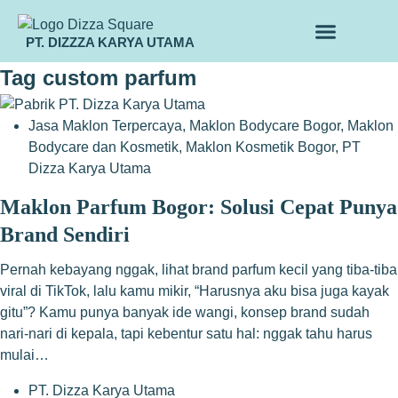
PT. DIZZZA KARYA UTAMA
TENTANG KAMI
ALUR MAKLON
PRODUK MAKLON
Tag
custom parfum
Jasa Maklon Terpercaya
,
Maklon Bodycare Bogor
,
Maklon
Bodycare dan Kosmetik
,
Maklon Kosmetik Bogor
,
PT
Dizza Karya Utama
Maklon Parfum Bogor: Solusi Cepat Punya
Brand Sendiri
Pernah kebayang nggak, lihat brand parfum kecil yang tiba-tiba
viral di TikTok, lalu kamu mikir, “Harusnya aku bisa juga kayak
gitu”? Kamu punya banyak ide wangi, konsep brand sudah
nari-nari di kepala, tapi kebentur satu hal: nggak tahu harus
mulai…
PT. Dizza Karya Utama