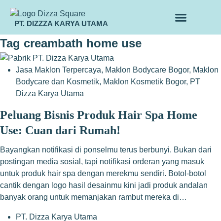
PT. DIZZZA KARYA UTAMA
TENTANG KAMI
ALUR MAKLON
PRODUK MAKLON
Tag
creambath home use
Jasa Maklon Terpercaya
,
Maklon Bodycare Bogor
,
Maklon
Bodycare dan Kosmetik
,
Maklon Kosmetik Bogor
,
PT
Dizza Karya Utama
Peluang Bisnis Produk Hair Spa Home
Use: Cuan dari Rumah!
Bayangkan notifikasi di ponselmu terus berbunyi. Bukan dari
postingan media sosial, tapi notifikasi orderan yang masuk
untuk produk hair spa dengan merekmu sendiri. Botol-botol
cantik dengan logo hasil desainmu kini jadi produk andalan
banyak orang untuk memanjakan rambut mereka di…
PT. Dizza Karya Utama