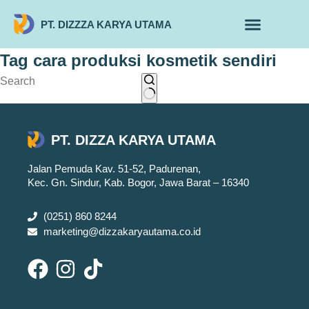
PT. DIZZZA KARYA UTAMA
TENTANG KAMI
ALUR MAKLON
PRODUK MAKLON
Tag
cara produksi kosmetik sendiri
PT. DIZZA KARYA UTAMA
Jalan Pemuda Kav. 51-52, Padurenan,
Kec. Gn. Sindur, Kab. Bogor, Jawa Barat – 16340
(0251) 860 8244
marketing@dizzakaryautama.co.id