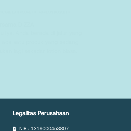
YCARE DAN KOSMETIK
,
MAKLON KOSMETIK
ersama DIZZA
u iya, Anda berada di jalur yang
an ada satu produk yang sedang
kan lagi sekadar lotion biasa.
Legalitas Perusahaan
NIB : 1216000453807