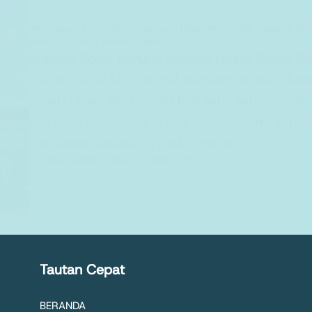
JASA MAKLON TERPERCAYA
,
MAKLON BODYCARE BOGOR
,
MAKLON BOD
BOGOR
,
PT DIZZA KARYA UTAMA
Maklon Body Serum: Inovasi Tanpa Batas B
Punya mimpi bikin brand skincare sendiri? Kala
tepat! Pasar kecantikan lagi seru-serunya, d
jadi incaran banyak orang: body serum. Yap, bu
Konsumen sekarang makin pintar…
PT. DIZZA KARYA UTAMA
2 JULY 2025
Tautan Cepat
BERANDA