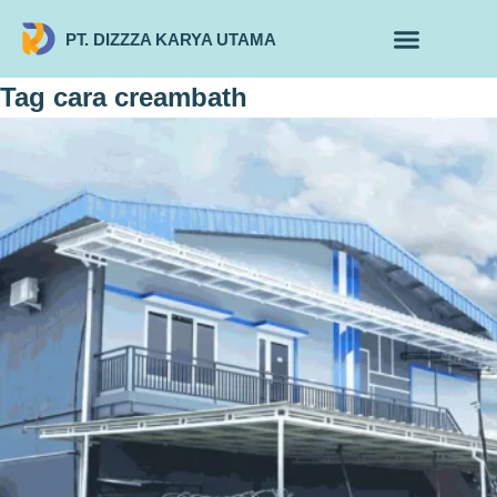
PT. DIZZZA KARYA UTAMA
TENTANG KAMI
ALUR MAKLON
PRODUK MAKLON
Tag
cara creambath