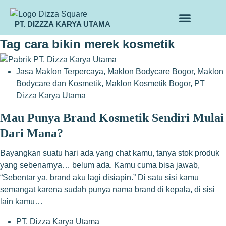
PT. DIZZZA KARYA UTAMA
TENTANG KAMI
ALUR MAKLON
PRODUK MAKLON
Tag
cara bikin merek kosmetik
Jasa Maklon Terpercaya
,
Maklon Bodycare Bogor
,
Maklon
Bodycare dan Kosmetik
,
Maklon Kosmetik Bogor
,
PT
Dizza Karya Utama
Mau Punya Brand Kosmetik Sendiri Mulai
Dari Mana?
Bayangkan suatu hari ada yang chat kamu, tanya stok produk
yang sebenarnya… belum ada. Kamu cuma bisa jawab,
“Sebentar ya, brand aku lagi disiapin.” Di satu sisi kamu
semangat karena sudah punya nama brand di kepala, di sisi
lain kamu…
PT. Dizza Karya Utama