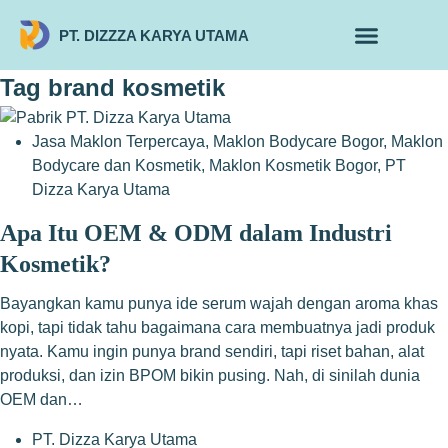
PT. DIZZZA KARYA UTAMA
TENTANG KAMI
ALUR MAKLON
PRODUK MAKLON
Tag
brand kosmetik
Jasa Maklon Terpercaya
,
Maklon Bodycare Bogor
,
Maklon
Bodycare dan Kosmetik
,
Maklon Kosmetik Bogor
,
PT
Dizza Karya Utama
Apa Itu OEM & ODM dalam Industri
Kosmetik?
Bayangkan kamu punya ide serum wajah dengan aroma khas
kopi, tapi tidak tahu bagaimana cara membuatnya jadi produk
nyata. Kamu ingin punya brand sendiri, tapi riset bahan, alat
produksi, dan izin BPOM bikin pusing. Nah, di sinilah dunia
OEM dan…
PT. Dizza Karya Utama