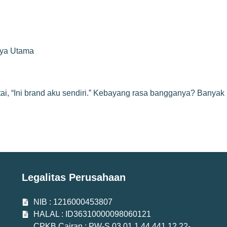
rya Utama
tai, “Ini brand aku sendiri.” Kebayang rasa bangganya? Banyak
Legalitas Perusahaan
NIB : 1216000453807
HALAL : ID36310000098060121
CPKB Cairan : PW-S.03.01.1.44.441.12.22-