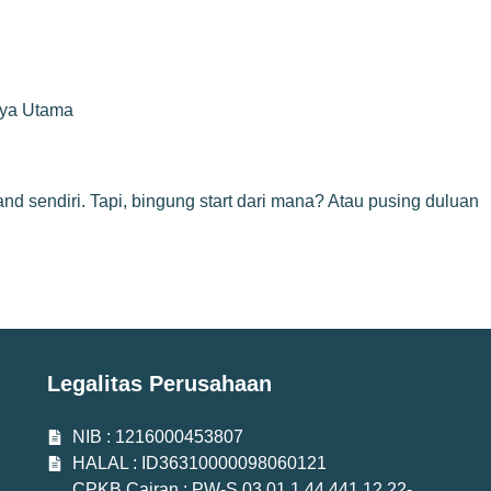
rya Utama
and sendiri. Tapi, bingung start dari mana? Atau pusing duluan
Legalitas Perusahaan
NIB : 1216000453807
HALAL : ID36310000098060121
CPKB Cairan : PW-S.03.01.1.44.441.12.22-