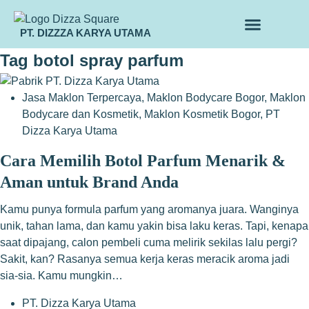
PT. DIZZZA KARYA UTAMA
TENTANG KAMI
ALUR MAKLON
PRODUK MAKLON
Tag
botol spray parfum
Jasa Maklon Terpercaya
,
Maklon Bodycare Bogor
,
Maklon
Bodycare dan Kosmetik
,
Maklon Kosmetik Bogor
,
PT
Dizza Karya Utama
Cara Memilih Botol Parfum Menarik &
Aman untuk Brand Anda
Kamu punya formula parfum yang aromanya juara. Wanginya
unik, tahan lama, dan kamu yakin bisa laku keras. Tapi, kenapa
saat dipajang, calon pembeli cuma melirik sekilas lalu pergi?
Sakit, kan? Rasanya semua kerja keras meracik aroma jadi
sia-sia. Kamu mungkin…
PT. Dizza Karya Utama