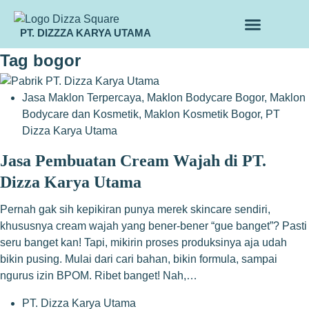
PT. DIZZZA KARYA UTAMA
TENTANG KAMI
ALUR MAKLON
PRODUK MAKLON
Tag
bogor
Jasa Maklon Terpercaya
,
Maklon Bodycare Bogor
,
Maklon
Bodycare dan Kosmetik
,
Maklon Kosmetik Bogor
,
PT
Dizza Karya Utama
Jasa Pembuatan Cream Wajah di PT.
Dizza Karya Utama
Pernah gak sih kepikiran punya merek skincare sendiri,
khususnya cream wajah yang bener-bener “gue banget”? Pasti
seru banget kan! Tapi, mikirin proses produksinya aja udah
bikin pusing. Mulai dari cari bahan, bikin formula, sampai
ngurus izin BPOM. Ribet banget! Nah,…
PT. Dizza Karya Utama