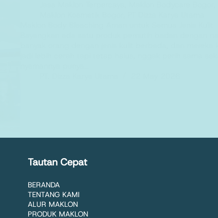
Jasa Maklon Terpercaya
,
Maklon Bodycare Bogor
,
Maklon Kosmetik Bogor
,
PT Dizza Karya Utama
Maklon Body Bleaching Aman untuk Semua Jenis Kulit
Bayangkan ada satu produk pemutih badan dengan nam
banyak orang dengan jenis kulit berbeda, dan mereka k
jadi lebih cerah tapi tetap halus, nggak perih sama se
nyamannya punya…
PT. Dizza Karya Utama
22 May 2026
Tautan Cepat
BERANDA
TENTANG KAMI
ALUR MAKLON
PRODUK MAKLON