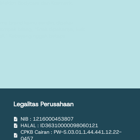
Maklon Bodycare dan Kosmetik
,
a brand kamu sendiri, dipakai
ompak bilang, “Enak dipakainya, kulit
kali.” Kebayang nggak betapa
Legalitas Perusahaan
NIB : 1216000453807
HALAL : ID36310000098060121
CPKB Cairan : PW-S.03.01.1.44.441.12.22-
0457