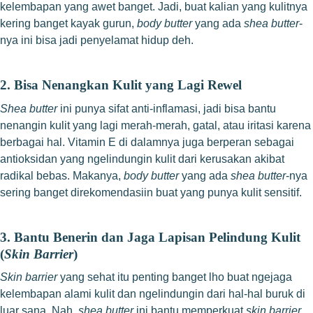
kelembapan yang awet banget. Jadi, buat kalian yang kulitnya
kering banget kayak gurun,
body butter
yang ada
shea butter
-
nya ini bisa jadi penyelamat hidup deh.
2. Bisa Nenangkan Kulit yang Lagi Rewel
Shea butter
ini punya sifat anti-inflamasi, jadi bisa bantu
nenangin kulit yang lagi merah-merah, gatal, atau iritasi karena
berbagai hal. Vitamin E di dalamnya juga berperan sebagai
antioksidan yang ngelindungin kulit dari kerusakan akibat
radikal bebas. Makanya,
body butter
yang ada
shea butter
-nya
sering banget direkomendasiin buat yang punya kulit sensitif.
3. Bantu Benerin dan Jaga Lapisan Pelindung Kulit
(
Skin Barrier
)
Skin barrier
yang sehat itu penting banget lho buat ngejaga
kelembapan alami kulit dan ngelindungin dari hal-hal buruk di
luar sana. Nah,
shea butter
ini bantu memperkuat
skin barrier