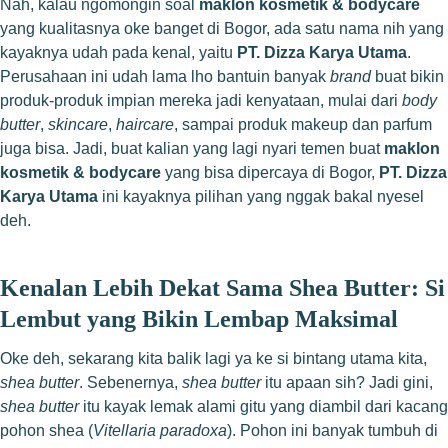
Nah, kalau ngomongin soal
maklon kosmetik & bodycare
yang kualitasnya oke banget di Bogor, ada satu nama nih yang
kayaknya udah pada kenal, yaitu
PT. Dizza Karya Utama
.
Perusahaan ini udah lama lho bantuin banyak
brand
buat bikin
produk-produk impian mereka jadi kenyataan, mulai dari
body
butter
,
skincare
,
haircare
, sampai produk makeup dan parfum
juga bisa. Jadi, buat kalian yang lagi nyari temen buat
maklon
kosmetik & bodycare
yang bisa dipercaya di Bogor,
PT. Dizza
Karya Utama
ini kayaknya pilihan yang nggak bakal nyesel
deh.
Kenalan Lebih Dekat Sama Shea Butter: Si
Lembut yang Bikin Lembap Maksimal
Oke deh, sekarang kita balik lagi ya ke si bintang utama kita,
shea butter
. Sebenernya,
shea butter
itu apaan sih? Jadi gini,
shea butter
itu kayak lemak alami gitu yang diambil dari kacang
pohon shea (
Vitellaria paradoxa
). Pohon ini banyak tumbuh di