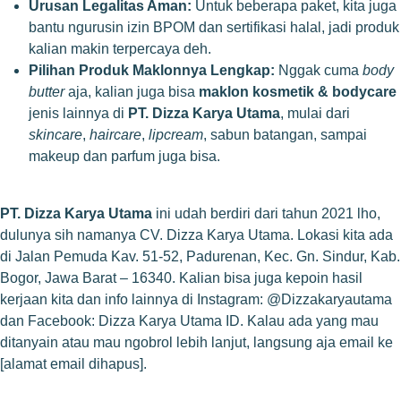
Urusan Legalitas Aman:
Untuk beberapa paket, kita juga
bantu ngurusin izin BPOM dan sertifikasi halal, jadi produk
kalian makin terpercaya deh.
Pilihan Produk Maklonnya Lengkap:
Nggak cuma
body
butter
aja, kalian juga bisa
maklon kosmetik & bodycare
jenis lainnya di
PT. Dizza Karya Utama
, mulai dari
skincare
,
haircare
,
lipcream
, sabun batangan, sampai
makeup dan parfum juga bisa.
PT. Dizza Karya Utama
ini udah berdiri dari tahun 2021 lho,
dulunya sih namanya CV. Dizza Karya Utama. Lokasi kita ada
di Jalan Pemuda Kav. 51-52, Padurenan, Kec. Gn. Sindur, Kab.
Bogor, Jawa Barat – 16340. Kalian bisa juga kepoin hasil
kerjaan kita dan info lainnya di Instagram: @Dizzakaryautama
dan Facebook: Dizza Karya Utama ID. Kalau ada yang mau
ditanyain atau mau ngobrol lebih lanjut, langsung aja email ke
[alamat email dihapus].