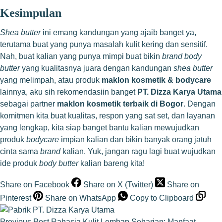
Kesimpulan
Shea butter
ini emang kandungan yang ajaib banget ya,
terutama buat yang punya masalah kulit kering dan sensitif.
Nah, buat kalian yang punya mimpi buat bikin
brand body
butter
yang kualitasnya juara dengan kandungan
shea butter
yang melimpah, atau produk
maklon kosmetik & bodycare
lainnya, aku sih rekomendasiin banget
PT. Dizza Karya Utama
sebagai partner
maklon kosmetik terbaik di Bogor
. Dengan
komitmen kita buat kualitas, respon yang sat set, dan layanan
yang lengkap, kita siap banget bantu kalian mewujudkan
produk
bodycare
impian kalian dan bikin banyak orang jatuh
cinta sama
brand
kalian. Yuk, jangan ragu lagi buat wujudkan
ide produk
body butter
kalian bareng kita!
Share on Facebook
Share on X (Twitter)
Share on
Pinterest
Share on WhatsApp
Copy to Clipboard
Previous
Post
Rahasia Kulit Lembap Seharian: Manfaat