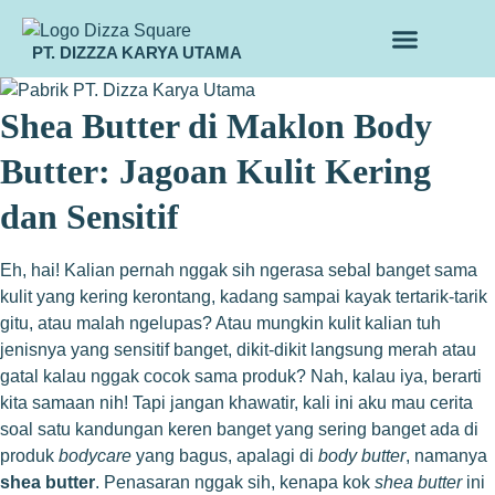
PT. DIZZZA KARYA UTAMA
TENTANG KAMI
ALUR MAKLON
PRODUK MAKLON
Shea Butter di Maklon Body
Butter: Jagoan Kulit Kering
dan Sensitif
Eh, hai! Kalian pernah nggak sih ngerasa sebal banget sama
kulit yang kering kerontang, kadang sampai kayak tertarik-tarik
gitu, atau malah ngelupas? Atau mungkin kulit kalian tuh
jenisnya yang sensitif banget, dikit-dikit langsung merah atau
gatal kalau nggak cocok sama produk? Nah, kalau iya, berarti
kita samaan nih! Tapi jangan khawatir, kali ini aku mau cerita
soal satu kandungan keren banget yang sering banget ada di
produk
bodycare
yang bagus, apalagi di
body butter
, namanya
shea butter
. Penasaran nggak sih, kenapa kok
shea butter
ini