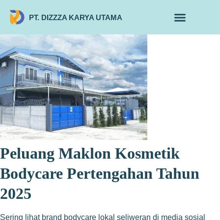
PT. DIZZZA KARYA UTAMA
TENTANG KAMI
ALUR MAKLON
PRODUK MAKLON
Peluang Maklon Kosmetik
Bodycare Pertengahan Tahun
2025
Sering lihat brand bodycare lokal seliweran di media sosial