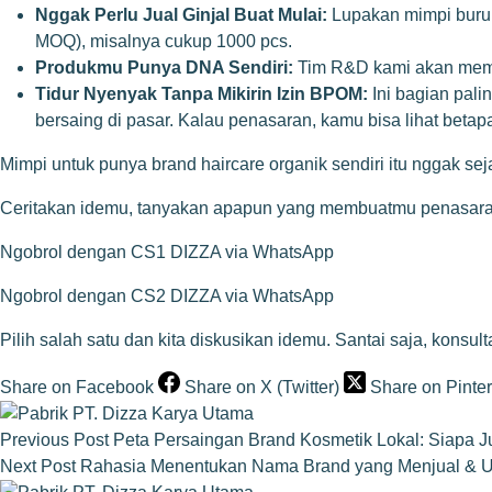
Nggak Perlu Jual Ginjal Buat Mulai:
Lupakan mimpi buruk
MOQ), misalnya cukup 1000 pcs.
Produkmu Punya DNA Sendiri:
Tim R&D kami akan memban
Tidur Nyenyak Tanpa Mikirin Izin BPOM:
Ini bagian pali
bersaing di pasar. Kalau penasaran, kamu bisa lihat bet
Mimpi untuk punya brand haircare organik sendiri itu nggak 
Ceritakan idemu, tanyakan apapun yang membuatmu penasar
Ngobrol dengan CS1 DIZZA via WhatsApp
Ngobrol dengan CS2 DIZZA via WhatsApp
Pilih salah satu dan kita diskusikan idemu. Santai saja, konsult
Share on Facebook
Share on X (Twitter)
Share on Pinter
Previous
Post
Peta Persaingan Brand Kosmetik Lokal: Siapa 
Next
Post
Rahasia Menentukan Nama Brand yang Menjual & U