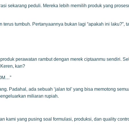
si sekarang peduli. Mereka lebih memilih produk yang prosesn
dan terus tumbuh. Pertanyaannya bukan lagi “apakah ini laku?”, 
roduk perawatan rambut dengan merek ciptaanmu sendiri. Seb
. Keren, kan?
BPOM…”
rang. Padahal, ada sebuah ‘jalan tol’ yang bisa memotong semu
mengeluarkan miliaran rupiah.
an kami yang pusing soal formulasi, produksi, dan quality con