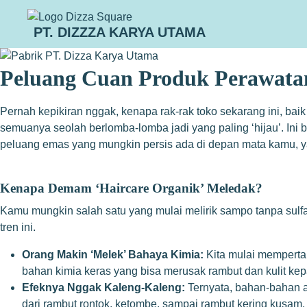
PT. DIZZZA KARYA UTAMA
Peluang Cuan Produk Perawat
Pernah kepikiran nggak, kenapa rak-rak toko sekarang ini, bai
semuanya seolah berlomba-lomba jadi yang paling ‘hijau’. Ini b
peluang emas yang mungkin persis ada di depan mata kamu, ya
Kenapa Demam ‘Haircare Organik’ Meledak?
Kamu mungkin salah satu yang mulai melirik sampo tanpa sulf
tren ini.
Orang Makin ‘Melek’ Bahaya Kimia:
Kita mulai mempertan
bahan kimia keras yang bisa merusak rambut dan kulit ke
Efeknya Nggak Kaleng-Kaleng:
Ternyata, bahan-bahan a
dari rambut rontok, ketombe, sampai rambut kering kusam.