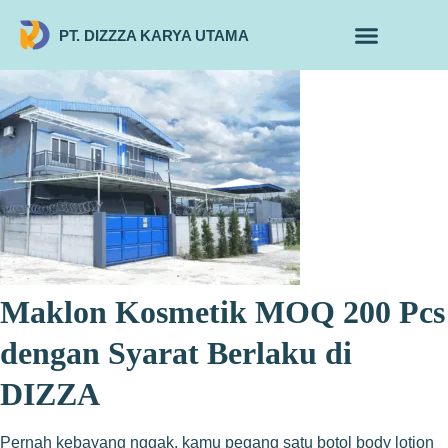
PT. DIZZZA KARYA UTAMA
TENTANG KAMI
ALUR MAKLON
PRODUK MAKLON
Maklon Kosmetik MOQ 200 Pcs
dengan Syarat Berlaku di
DIZZA
Pernah kebayang nggak, kamu pegang satu botol body lotion