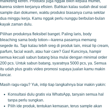
marketing keren. Produksi juga nggak bikin kepala mumet,
karena sistem kerjanya efisien. Bahkan kalau sudah deal soal
sample dan dokumen, waktu produksi biasanya cuma sekitar
dua minggu kerja. Kamu nggak perlu nunggu berbulan-bulan
kayak zaman dulu.
Pilihan produknya fleksibel banget. Paling laris, body
bleaching sama body lotion—karena pasarnya memang
segede itu. Tapi kalau lebih sreg di produk lain, misal lip cream,
parfum, facial wash, atau hair care? Gas! Kuncinya, hampir
semua kecuali sabun batang bisa mulai dengan minimal order
200 pcs. Untuk sabun batang, syaratnya 5000 pcs, ya. Semua
itu udah plus gratis video promosi supaya jualan kamu makin
lancar.
Masih ragu-ragu? Yuk, intip tiap langkahnya biar makin yakin:
Konsultasi dulu gratis via WhatsApp, tanyain semua hal
tanpa perlu sungkan.
Pilih ide produk, tentukan kemasan, terus sample akan