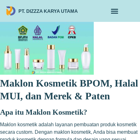
PT. DIZZZA KARYA UTAMA
TENTANG KAMI
ALUR MAKLON
PRODUK MAKLON
Maklon Kosmetik BPOM, Halal
MUI, dan Merek & Paten
Apa itu Maklon Kosmetik?
Maklon kosmetik adalah layanan pembuatan produk kosmetik
secara custom. Dengan maklon kosmetik, Anda bisa membuat
produk kosmetik dengan formula dan desain yang sesuai